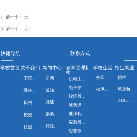
前一个：
无
ꄴ
后一个：
无
ꄲ
快捷导航
联系方式
学校首页
关于我们
新闻中心
教学管理机
学校生活
招生就业
构
招生
校园文化
新闻资讯
学院介绍
机电工程系
电子信息工程系
就业桥
校风校训
通知公告
现任领导
经济管理系
24365就业平台
党建工作
机构设置
建筑设计与工程系
能源化工与安全工程系
采购公告
校园风光
应急管理系
行政管理
校园地图
思想政治教学部