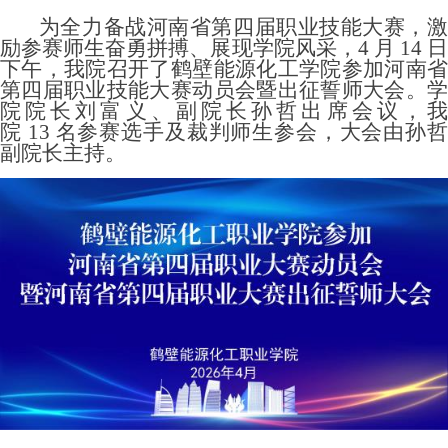
为全力备战河南省第四届职业技能大赛，激
励参赛师生奋勇拼搏、展现学院风采
，
4
月
14
下午，我院召开了鹤壁能源化工学院参加河南省
第四届职业技能大赛动员会
暨出征誓师大会
。
院院长刘富义、副院长孙哲出席会议，我
院
13
名参赛选手及裁判师生参会，大会由孙
副院长主持。