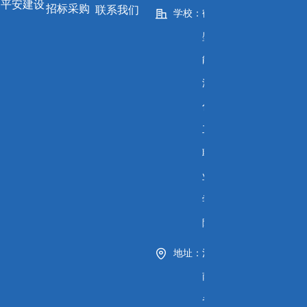
平安建设
招标采购
联系我们
学校：
鹤
壁
能
源
化
工
职
业
学
院
地址：
河
南
省