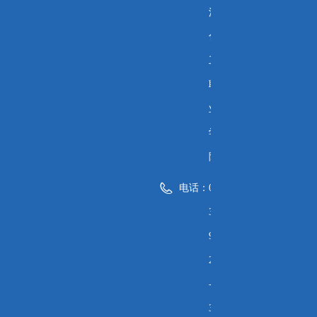
源
化
工
职
业
学
院
电话：
0
3
9
2
-
3