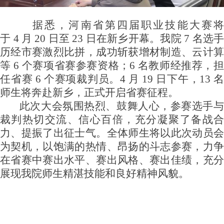
据悉，河南省第四届职业技能大赛将
于
4
月
20
日
至
23
日在新乡开幕。我
院
7
名选
历经市赛激烈比拼，成功斩获增材制造、云计算
等
6
个赛项省赛参赛资格
；
6
名教师经推荐，
任省
赛
6
个赛项裁判员
。
4
月
19
日下午
，
13
师生将奔赴新乡，正式开启省赛征程。
此次大会氛围热烈、鼓舞人心，参赛选手与
裁判热切交流、信心百倍，充分凝聚了备战合
力、提振了出征士气。全体师生将以此次动员会
为契机，以饱满的热情、昂扬的斗志参赛，力争
在省赛中赛出水平、赛出风格、赛出佳绩，充分
展现我院师生精湛技能和良好精神风貌。