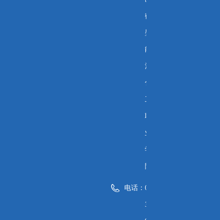
鹤
壁
能
源
化
工
职
业
学
院
电话：
0
3