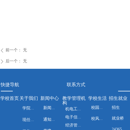
前一个：
无
ꄴ
后一个：
无
ꄲ
快捷导航
联系方式
学校首页
关于我们
新闻中心
教学管理机
学校生活
招生就业
构
招生
校园文化
新闻资讯
学院介绍
机电工程系
电子信息工程系
就业桥
校风校训
通知公告
现任领导
经济管理系
24365就业平台