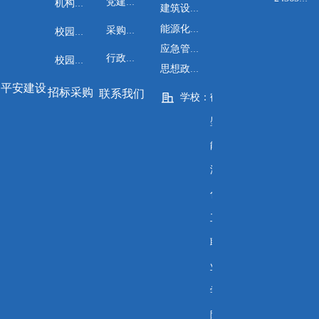
党建工作
机构设置
建筑设计与工程系
能源化工与安全工程系
采购公告
校园风光
应急管理系
行政管理
校园地图
思想政治教学部
平安建设
招标采购
联系我们
学校：
鹤
壁
能
源
化
工
职
业
学
院